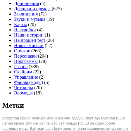
Дополнения
(4)
Доспехи и одежда
(625)
Заклинания
(71)
Звуки и музыка
(19)
Карты
(20)
Настройки
(4)
Наши истории
(1)
Не прошел тест
(26)
Новые миссии
(52)
Оружие
(268)
Персонажи
(204)
Программы
(28)
Разное
(388)
Скайрим
(22)
Управление
(2)
Файлы (моды)
(5)
Чит-коды
(70)
Эромоды
(18)
Метки
ретекстур
броня
женская
меч
секси
дом
даэдра
квест
лук
мужская
книга
легкая броня
спутник
реплейсер
сет
кольцо
HD
LB
женская броня
драконья
маска
Вайтран
Lady body
золото
топор
даэдрическая
манекены