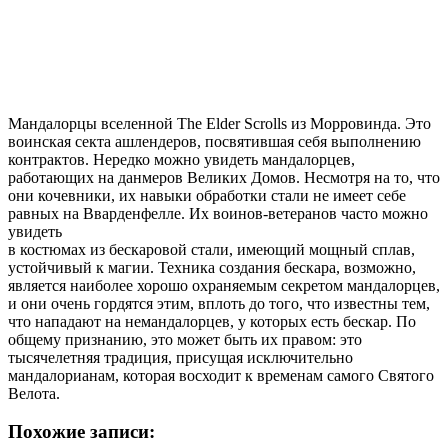
Мандалорцы вселенной The Elder Scrolls из Морровинда. Это
воинская секта ашлендеров, посвятившая себя выполнению
контрактов. Нередко можно увидеть мандалорцев,
работающих на данмеров Великих Домов. Несмотря на то, что
они кочевники, их навыки обработки стали не имеет себе
равных на Вварденфелле. Их воинов-ветеранов часто можно
увидеть
в костюмах из бескаровой стали, имеющий мощный сплав,
устойчивый к магии. Техника создания бескара, возможно,
является наиболее хорошо охраняемым секретом мандалорцев,
и они очень гордятся этим, вплоть до того, что известны тем,
что нападают на немандалорцев, у которых есть бескар. По
общему признанию, это может быть их правом: это
тысячелетняя традиция, присущая исключительно
мандалорианам, которая восходит к временам самого Святого
Велота.
Похожие записи: