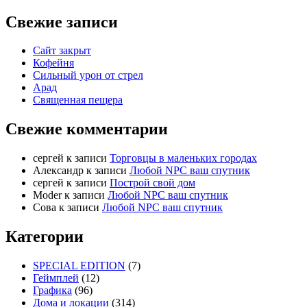
Свежие записи
Сайт закрыт
Кофейня
Cильный урон от стрел
Арад
Священная пещера
Свежие комментарии
cергей
к записи
Торговцы в маленьких городах
Александр
к записи
Любой NPC ваш спутник
cергей
к записи
Построй свой дом
Moder
к записи
Любой NPC ваш спутник
Сова
к записи
Любой NPC ваш спутник
Категории
SPECIAL EDITION
(7)
Геймплей
(12)
Графика
(96)
Дома и локации
(314)