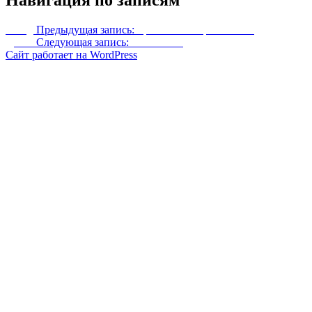
Назад
Предыдущая запись:
Броня Валькирии CBBE
Далее
Следующая запись:
SeveNBase
Сайт работает на WordPress