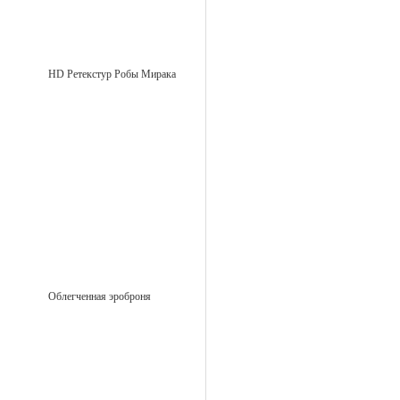
HD Ретекстур Робы Мирака
Облегченная эроброня