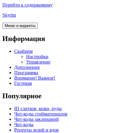
Перейти к содержимому
Skyrim
Меню и виджеты
Информация
Скайрим
Настройки
Управление
Дополнения
Программы
Внимание! Важное!
Гостевая
Популярное
ID слитков, кожи, руды
Чит-коды стойматериалов
Чит-коды заклинаний
Чит-коды
Рецепты зелий и ядов