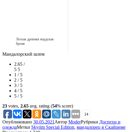
Легкая древняя нордская
броня
Мандалорский шлем
2.65 /
5
5
1 / 5
2 / 5
3 / 5
4 / 5
5 / 5
23
votes,
2.65
avg. rating (
54
% score)
14
Опубликовано
30.05.2021
Автор
Moder
Рубрики
Доспехи и
одежда
Метки
Skyrim Special Edition
,
мандалорец в Скайриме