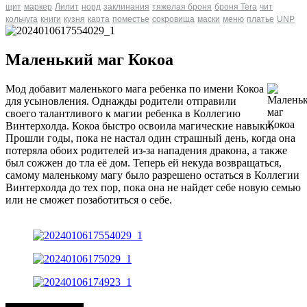
щит
маркер
Лилит
норд
заклинания
тяжелая броня
броня Tera
чит
кольчуга
книги
кузня
карта
поместье
сокровища
маски
меню
платье
UNP
Маленький маг Кокоа
Мод добавит маленького мага ребенка по имени Кокоа
для усыновления. Однажды родители отправили
своего талантливого к магии ребенка в Коллегию
Винтерхолда. Кокоа быстро освоила магические навыки.
Прошли годы, пока не настал один страшный день, когда она
потеряла обоих родителей из-за нападения дракона, а также
был сожжен до тла её дом. Теперь ей некуда возвращаться,
самому маленькому магу было разрешено остаться в Коллегии
Винтерхолда до тех пор, пока она не найдет себе новую семью
или не сможет позаботиться о себе.