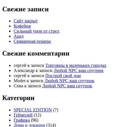
Свежие записи
Сайт закрыт
Кофейня
Cильный урон от стрел
Арад
Священная пещера
Свежие комментарии
cергей
к записи
Торговцы в маленьких городах
Александр
к записи
Любой NPC ваш спутник
cергей
к записи
Построй свой дом
Moder
к записи
Любой NPC ваш спутник
Сова
к записи
Любой NPC ваш спутник
Категории
SPECIAL EDITION
(7)
Геймплей
(12)
Графика
(96)
Дома и локации
(314)