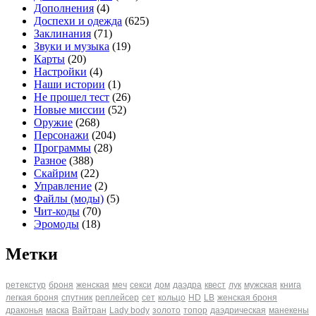
Дополнения
(4)
Доспехи и одежда
(625)
Заклинания
(71)
Звуки и музыка
(19)
Карты
(20)
Настройки
(4)
Наши истории
(1)
Не прошел тест
(26)
Новые миссии
(52)
Оружие
(268)
Персонажи
(204)
Программы
(28)
Разное
(388)
Скайрим
(22)
Управление
(2)
Файлы (моды)
(5)
Чит-коды
(70)
Эромоды
(18)
Метки
ретекстур
броня
женская
меч
секси
дом
даэдра
квест
лук
мужская
книга
легкая броня
спутник
реплейсер
сет
кольцо
HD
LB
женская броня
драконья
маска
Вайтран
Lady body
золото
топор
даэдрическая
манекены