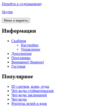
Перейти к содержимому
Skyrim
Меню и виджеты
Информация
Скайрим
Настройки
Управление
Дополнения
Программы
Внимание! Важное!
Гостевая
Популярное
ID слитков, кожи, руды
Чит-коды стойматериалов
Чит-коды заклинаний
Чит-коды
Рецепты зелий и ядов