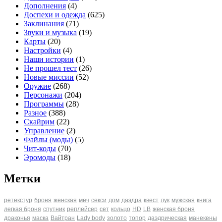
Дополнения
(4)
Доспехи и одежда
(625)
Заклинания
(71)
Звуки и музыка
(19)
Карты
(20)
Настройки
(4)
Наши истории
(1)
Не прошел тест
(26)
Новые миссии
(52)
Оружие
(268)
Персонажи
(204)
Программы
(28)
Разное
(388)
Скайрим
(22)
Управление
(2)
Файлы (моды)
(5)
Чит-коды
(70)
Эромоды
(18)
Метки
ретекстур
броня
женская
меч
секси
дом
даэдра
квест
лук
мужская
книга
легкая броня
спутник
реплейсер
сет
кольцо
HD
LB
женская броня
драконья
маска
Вайтран
Lady body
золото
топор
даэдрическая
манекены