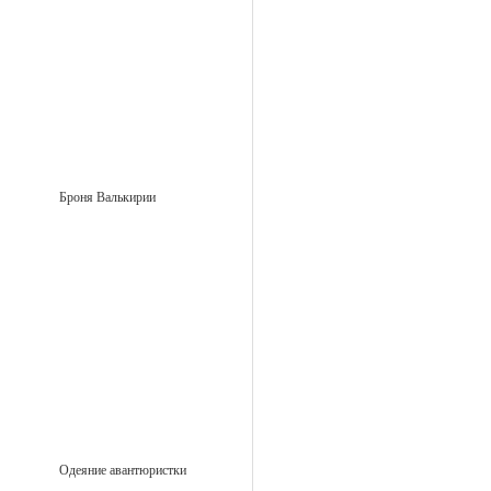
Броня Валькирии
Одеяние авантюристки