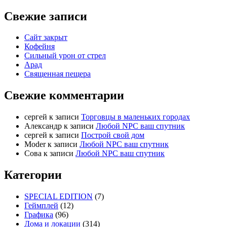
Свежие записи
Сайт закрыт
Кофейня
Cильный урон от стрел
Арад
Священная пещера
Свежие комментарии
cергей
к записи
Торговцы в маленьких городах
Александр
к записи
Любой NPC ваш спутник
cергей
к записи
Построй свой дом
Moder
к записи
Любой NPC ваш спутник
Сова
к записи
Любой NPC ваш спутник
Категории
SPECIAL EDITION
(7)
Геймплей
(12)
Графика
(96)
Дома и локации
(314)