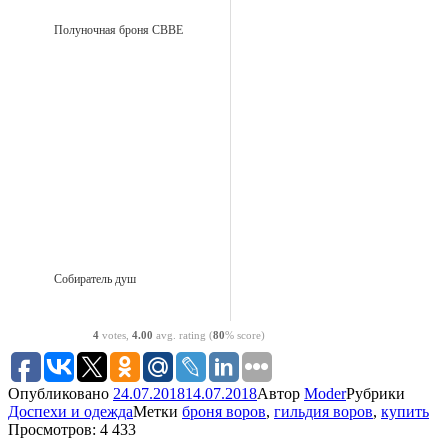
Полуночная броня CBBE
Собиратель душ
4
votes,
4.00
avg. rating (
80
% score)
Опубликовано
24.07.2018
14.07.2018
Автор
Moder
Рубрики
Доспехи и одежда
Метки
броня воров
,
гильдия воров
,
купить
Просмотров: 4 433