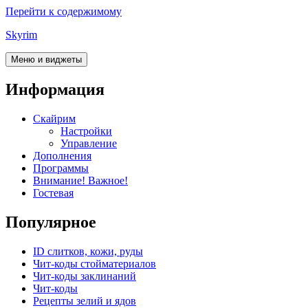
Перейти к содержимому
Skyrim
Меню и виджеты
Информация
Скайрим
Настройки
Управление
Дополнения
Программы
Внимание! Важное!
Гостевая
Популярное
ID слитков, кожи, руды
Чит-коды стойматериалов
Чит-коды заклинаний
Чит-коды
Рецепты зелий и ядов