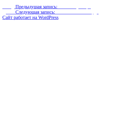
Назад
Предыдущая запись:
Хижина у озера
Далее
Следующая запись:
Свечение Совнгарда
Сайт работает на WordPress