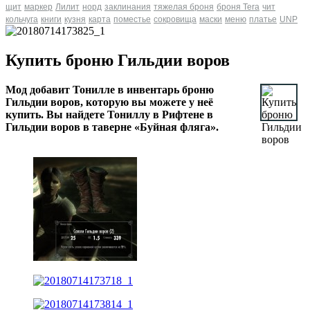
щит
маркер
Лилит
норд
заклинания
тяжелая броня
броня Tera
чит
кольчуга
книги
кузня
карта
поместье
сокровища
маски
меню
платье
UNP
Купить броню Гильдии воров
Мод добавит Тонилле в инвентарь броню
Гильдии воров, которую вы можете у неё
купить. Вы найдете Тониллу в Рифтене в
Гильдии воров в таверне «Буйная фляга».