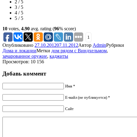
2 / 5
3 / 5
4 / 5
5 / 5
10
votes,
4.90
avg. rating (
96
% score)
1
Опубликовано
27.10.2012
07.11.2012
Автор
Admin
Рубрики
Дома и локации
Метки
дом рядом с Виндхельмом
,
зачарованное оружие
,
каджиты
Просмотров: 10 156
Добавь коммент
Имя *
Е-майл (не публикуется) *
Сайт