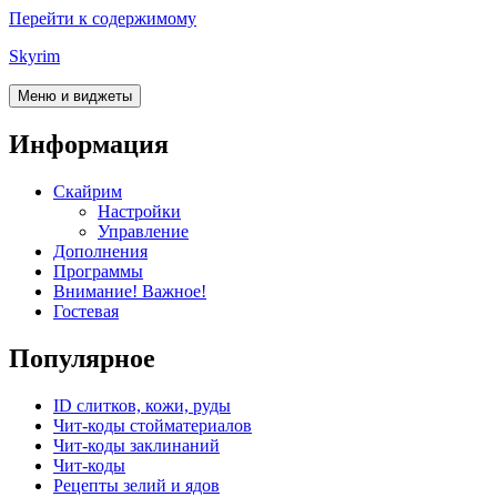
Перейти к содержимому
Skyrim
Меню и виджеты
Информация
Скайрим
Настройки
Управление
Дополнения
Программы
Внимание! Важное!
Гостевая
Популярное
ID слитков, кожи, руды
Чит-коды стойматериалов
Чит-коды заклинаний
Чит-коды
Рецепты зелий и ядов