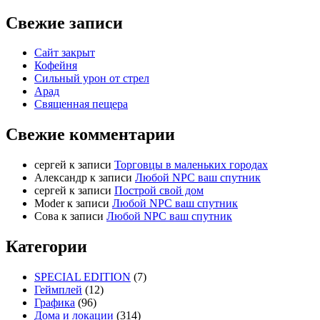
Свежие записи
Сайт закрыт
Кофейня
Cильный урон от стрел
Арад
Священная пещера
Свежие комментарии
cергей
к записи
Торговцы в маленьких городах
Александр
к записи
Любой NPC ваш спутник
cергей
к записи
Построй свой дом
Moder
к записи
Любой NPC ваш спутник
Сова
к записи
Любой NPC ваш спутник
Категории
SPECIAL EDITION
(7)
Геймплей
(12)
Графика
(96)
Дома и локации
(314)