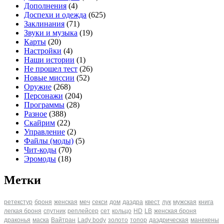
Дополнения
(4)
Доспехи и одежда
(625)
Заклинания
(71)
Звуки и музыка
(19)
Карты
(20)
Настройки
(4)
Наши истории
(1)
Не прошел тест
(26)
Новые миссии
(52)
Оружие
(268)
Персонажи
(204)
Программы
(28)
Разное
(388)
Скайрим
(22)
Управление
(2)
Файлы (моды)
(5)
Чит-коды
(70)
Эромоды
(18)
Метки
ретекстур
броня
женская
меч
секси
дом
даэдра
квест
лук
мужская
книга
легкая броня
спутник
реплейсер
сет
кольцо
HD
LB
женская броня
драконья
маска
Вайтран
Lady body
золото
топор
даэдрическая
манекены