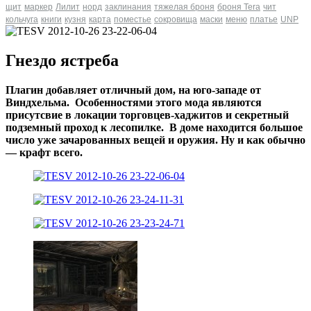
щит
маркер
Лилит
норд
заклинания
тяжелая броня
броня Tera
чит
кольчуга
книги
кузня
карта
поместье
сокровища
маски
меню
платье
UNP
Гнездо ястреба
Плагин добавляет отличный дом, на юго-западе от
Виндхельма. Особенностями этого мода являются
присутсвие в локации торговцев-хаджитов и секретный
подземный проход к лесопилке. В доме находится большое
число уже зачарованных вещей и оружия. Ну и как обычно
— крафт всего.