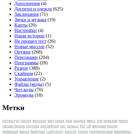
Дополнения
(4)
Доспехи и одежда
(625)
Заклинания
(71)
Звуки и музыка
(19)
Карты
(20)
Настройки
(4)
Наши истории
(1)
Не прошел тест
(26)
Новые миссии
(52)
Оружие
(268)
Персонажи
(204)
Программы
(28)
Разное
(388)
Скайрим
(22)
Управление
(2)
Файлы (моды)
(5)
Чит-коды
(70)
Эромоды
(18)
Метки
ретекстур
броня
женская
меч
секси
дом
даэдра
квест
лук
мужская
книга
легкая броня
спутник
реплейсер
сет
кольцо
HD
LB
женская броня
драконья
маска
Вайтран
Lady body
золото
топор
даэдрическая
манекены