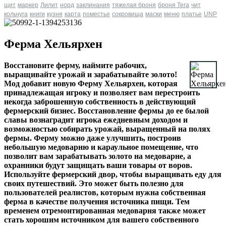
щит
маркер
Лилит
норд
заклинания
тяжелая броня
броня Tera
чит
кольчуга
книги
кузня
карта
поместье
сокровища
маски
меню
платье
UNP
Ферма Хельярхен
Восстановите ферму, наймите рабочих,
выращивайте урожай и зарабатывайте золото!
Мод добавит новую Ферму Хельярхен, которая
принадлежащая игроку и позволяет вам перестроить
некогда заброшенную собственность в действующий
фермерский бизнес. Восстановление фермы до ее былой
славы вознаградит игрока ежедневным доходом и
возможностью собирать урожай, выращенный на полях
фермы. Ферму можно даже улучшить, построив
небольшую медоварню и караульное помещение, что
позволит вам зарабатывать золото на медоварне, а
охранники будут защищать ваши товары от воров.
Используйте фермерский двор, чтобы выращивать еду для
своих путешествий. Это может быть полезно для
пользователей реалистов, которым нужна собственная
ферма в качестве получения источника пищи. Тем
временем отремонтированная медоварня также может
стать хорошим источником для вашего собственного