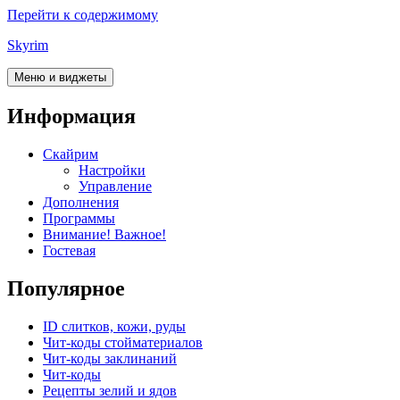
Перейти к содержимому
Skyrim
Меню и виджеты
Информация
Скайрим
Настройки
Управление
Дополнения
Программы
Внимание! Важное!
Гостевая
Популярное
ID слитков, кожи, руды
Чит-коды стойматериалов
Чит-коды заклинаний
Чит-коды
Рецепты зелий и ядов