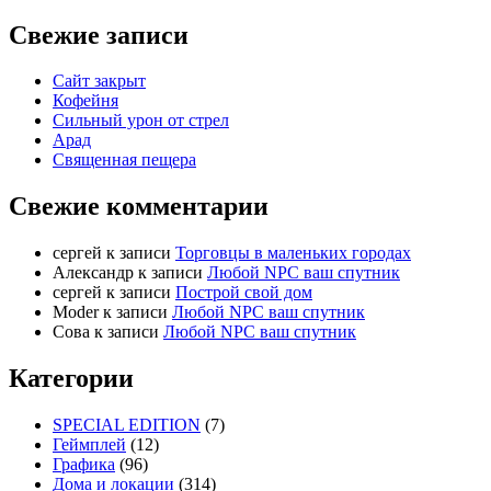
Свежие записи
Сайт закрыт
Кофейня
Cильный урон от стрел
Арад
Священная пещера
Свежие комментарии
cергей
к записи
Торговцы в маленьких городах
Александр
к записи
Любой NPC ваш спутник
cергей
к записи
Построй свой дом
Moder
к записи
Любой NPC ваш спутник
Сова
к записи
Любой NPC ваш спутник
Категории
SPECIAL EDITION
(7)
Геймплей
(12)
Графика
(96)
Дома и локации
(314)