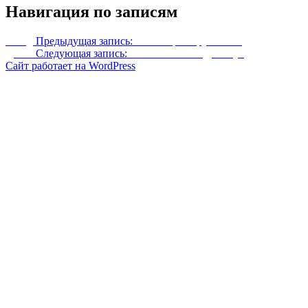
Навигация по записям
Назад
Предыдущая запись:
Сиви Щитокрушитель
Далее
Следующая запись:
Великолепный Даникус
Сайт работает на WordPress