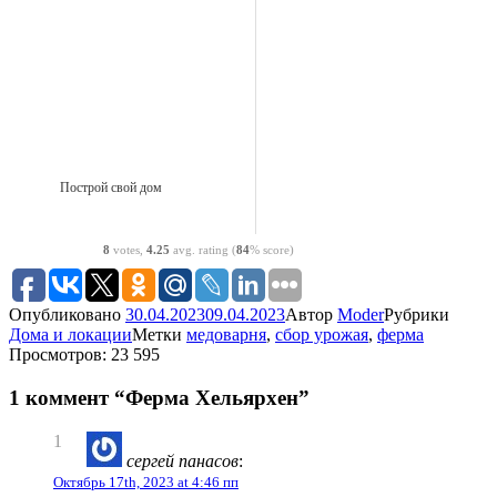
Построй свой дом
8
votes,
4.25
avg. rating (
84
% score)
Опубликовано
30.04.2023
09.04.2023
Автор
Moder
Рубрики
Дома и локации
Метки
медоварня
,
сбор урожая
,
ферма
Просмотров: 23 595
1 коммент “Ферма Хельярхен”
1
cергей панасов
:
Октябрь 17th, 2023 at 4:46 пп