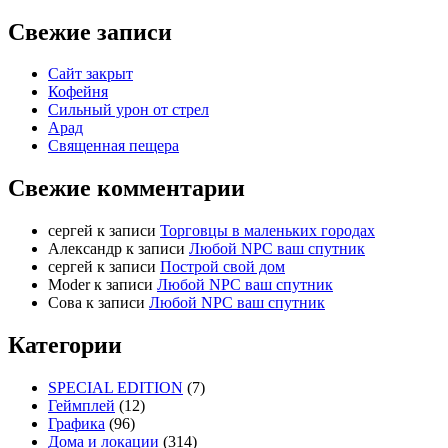
Свежие записи
Сайт закрыт
Кофейня
Cильный урон от стрел
Арад
Священная пещера
Свежие комментарии
cергей
к записи
Торговцы в маленьких городах
Александр
к записи
Любой NPC ваш спутник
cергей
к записи
Построй свой дом
Moder
к записи
Любой NPC ваш спутник
Сова
к записи
Любой NPC ваш спутник
Категории
SPECIAL EDITION
(7)
Геймплей
(12)
Графика
(96)
Дома и локации
(314)