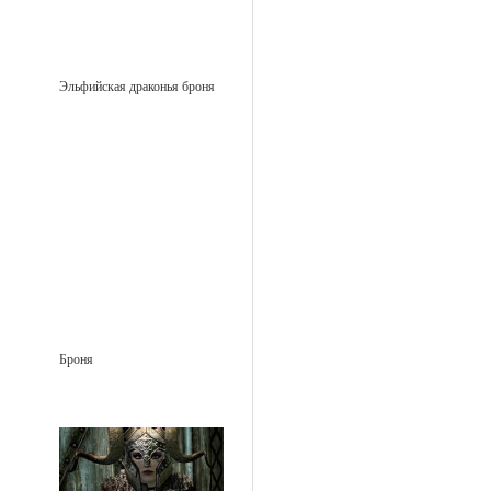
Эльфийская драконья броня
Броня