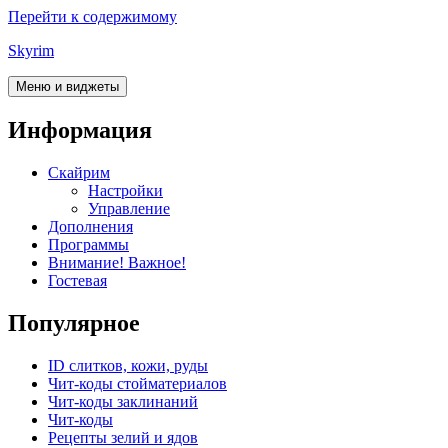
Перейти к содержимому
Skyrim
Меню и виджеты
Информация
Скайрим
Настройки
Управление
Дополнения
Программы
Внимание! Важное!
Гостевая
Популярное
ID слитков, кожи, руды
Чит-коды стойматериалов
Чит-коды заклинаний
Чит-коды
Рецепты зелий и ядов