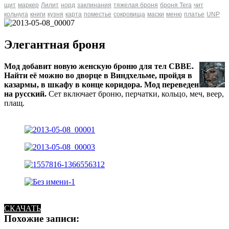
щит
маркер
Лилит
норд
заклинания
тяжелая броня
броня Tera
чит
кольчуга
книги
кузня
карта
поместье
сокровища
маски
меню
платье
UNP
Элегантная броня
Мод добавит новую женскую броню для тел CBBE.
Найти её можно во дворце в Виндхельме, пройдя в
казармы, в шкафу в конце коридора. Мод переведен
на русский.
Сет включает броню, перчатки, кольцо, меч, веер,
плащ.
СКАЧАТЬ
Похожие записи: