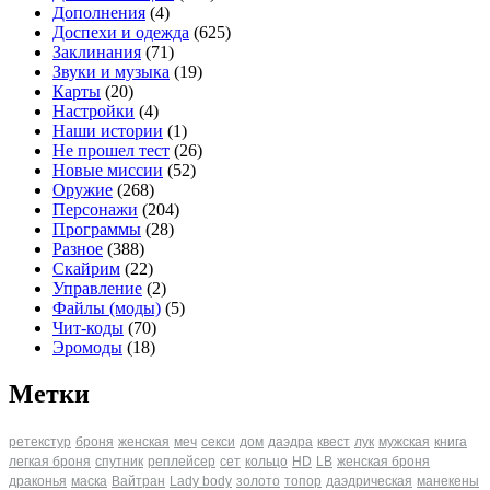
Дополнения
(4)
Доспехи и одежда
(625)
Заклинания
(71)
Звуки и музыка
(19)
Карты
(20)
Настройки
(4)
Наши истории
(1)
Не прошел тест
(26)
Новые миссии
(52)
Оружие
(268)
Персонажи
(204)
Программы
(28)
Разное
(388)
Скайрим
(22)
Управление
(2)
Файлы (моды)
(5)
Чит-коды
(70)
Эромоды
(18)
Метки
ретекстур
броня
женская
меч
секси
дом
даэдра
квест
лук
мужская
книга
легкая броня
спутник
реплейсер
сет
кольцо
HD
LB
женская броня
драконья
маска
Вайтран
Lady body
золото
топор
даэдрическая
манекены