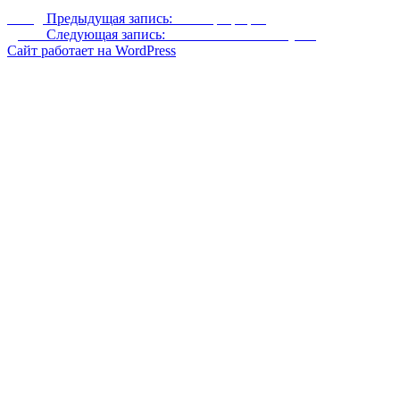
Назад
Предыдущая запись:
Мастер крафта
Далее
Следующая запись:
Бочка в Небесной кузне
Сайт работает на WordPress