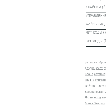
(2
СКАЙРИМ
УПРАВЛЕНИ
ФАЙЛЫ (МО
(7
ЧИТ-КОДЫ
(
ЭРОМОДЫ
МЕТКИ
ретекстур
брон
даэдра
квест
л
броня
спутник
HD
LB
женская
Вайтран
Lady 
даэдрическая
Лилит
норд
за
броня Tera
чит