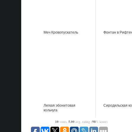
Меч Кровопускатель
Фонтан в Рифте
Легкая эбонитовая
Сиродильская ко
кольчуга
10
votes,
5.00
avg. rating (
98
% score)