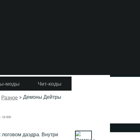
ы-моды
Чит-коды
,
> Демоны Дейтры
Разное
: 10 830
 логовом даэдра. Внутри