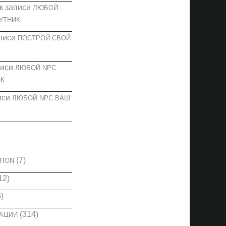
к записи
ЛЮБОЙ
УТНИК
писи
ПОСТРОЙ СВОЙ
писи
ЛЮБОЙ NPC
К
иси
ЛЮБОЙ NPC ВАШ
И
(7)
TION
12)
)
(314)
КАЦИИ