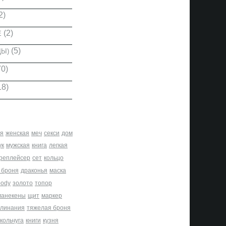
2)
(2)
Е
(5)
ДЫ)
0)
18)
я
женская
меч
секси
дом
ук
мужская
книга
легкая
реплейсер
сет
кольцо
 броня
драконья
маска
body
золото
топор
манекены
щит
маркер
клинания
тяжелая броня
кольчуга
книги
кузня