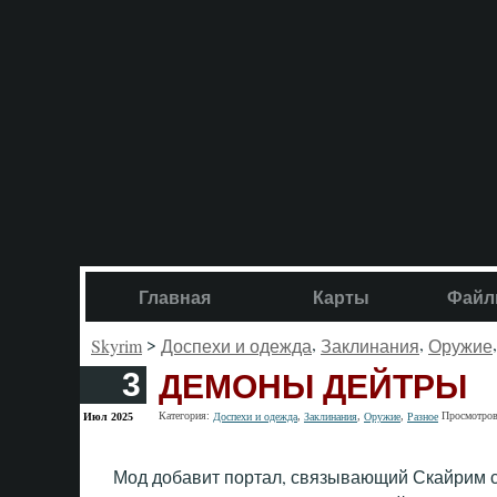
Главная
Карты
Файл
>
,
,
Skyrim
Доспехи и одежда
Заклинания
Оружие
ДЕМОНЫ ДЕЙТРЫ
3
Категория:
,
,
,
Просмотров
Июл 2025
Доспехи и одежда
Заклинания
Оружие
Разное
Мод добавит портал, связывающий Скайрим с