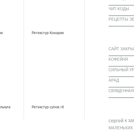
ЧИТ-КОДЫ
РЕЦЕПТЫ ЗЕ
СВЕЖИЕ З
не
Ретекстур Конарик
САЙТ ЗАКРЫ
КОФЕЙНЯ
CИЛЬНЫЙ УР
АРАД
СВЯЩЕННАЯ
СВЕЖИЕ К
льчуга
Ретекстур супов 1К
к за
cергей
МАЛЕНЬКИХ