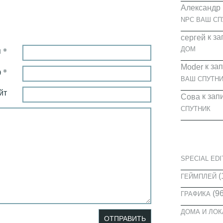
Александр
NPC ВАШ СП
к за
cергей
ДОМ
 *
к за
Moder
 *
ВАШ СПУТНИ
йт
к зап
Сова
СПУТНИК
КАТЕГОРИ
SPECIAL EDI
(
ГЕЙМПЛЕЙ
(96
ГРАФИКА
ДОМА И ЛО