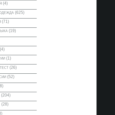
(4)
Я
(625)
 ОДЕЖДА
(71)
Я
(19)
ЗЫКА
(4)
(1)
РИИ
(26)
ТЕСТ
(52)
СИИ
8)
(204)
(28)
Ы
8)