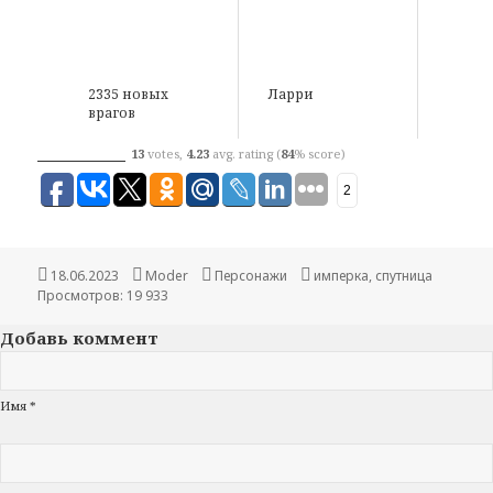
2335 новых
Ларри
врагов
13
votes,
4.23
avg. rating (
84
% score)
2
Опубликовано
18.06.2023
Автор
Moder
Рубрики
Персонажи
Метки
имперка
,
спутница
Просмотров: 19 933
Добавь коммент
Имя *