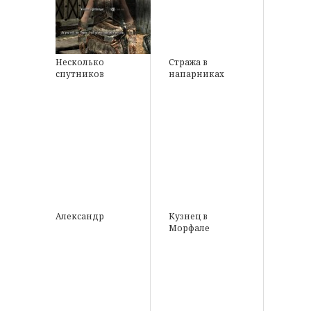
Несколько
Стража в
спутников
напарниках
Александр
Кузнец в
Морфале