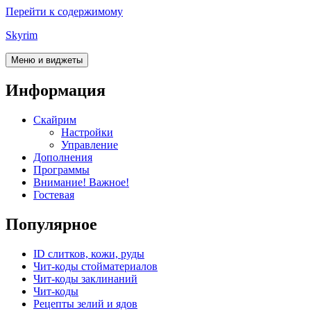
Перейти к содержимому
Skyrim
Меню и виджеты
Информация
Скайрим
Настройки
Управление
Дополнения
Программы
Внимание! Важное!
Гостевая
Популярное
ID слитков, кожи, руды
Чит-коды стойматериалов
Чит-коды заклинаний
Чит-коды
Рецепты зелий и ядов