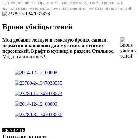
щит
маркер
Лилит
норд
заклинания
тяжелая броня
броня Tera
чит
кольчуга
книги
кузня
карта
поместье
сокровища
маски
меню
платье
UNP
Броня убийцы теней
Мод добавит легкую и тяжелую броню, сапоги,
перчатки и капюшон для мужских и женских
персонажей. Крафт в кузнице в разделе Стальное.
Мод на английском!
СКАЧАТЬ
Похожие записи: