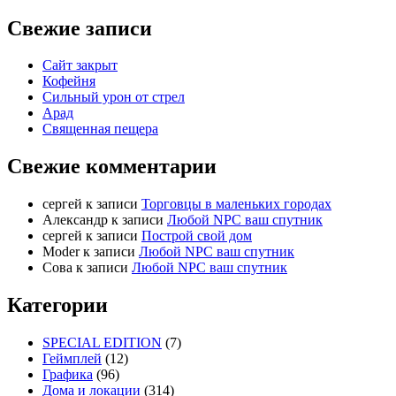
Свежие записи
Сайт закрыт
Кофейня
Cильный урон от стрел
Арад
Священная пещера
Свежие комментарии
cергей
к записи
Торговцы в маленьких городах
Александр
к записи
Любой NPC ваш спутник
cергей
к записи
Построй свой дом
Moder
к записи
Любой NPC ваш спутник
Сова
к записи
Любой NPC ваш спутник
Категории
SPECIAL EDITION
(7)
Геймплей
(12)
Графика
(96)
Дома и локации
(314)