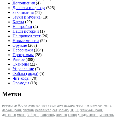
Дополнения
(4)
Доспехи и одежда
(625)
Заклинания
(71)
Звуки и музыка
(19)
Карты
(20)
Настройки
(4)
Наши истории
(1)
Не прошел тест
(26)
Новые миссии
(52)
Оружие
(268)
Персонажи
(204)
Программы
(28)
Разное
(388)
Скайрим
(22)
Управление
(2)
Файлы (моды)
(5)
Чит-коды
(70)
Эромоды
(18)
Метки
ретекстур
броня
женская
меч
секси
дом
даэдра
квест
лук
мужская
книга
легкая броня
спутник
реплейсер
сет
кольцо
HD
LB
женская броня
драконья
маска
Вайтран
Lady body
золото
топор
даэдрическая
манекены