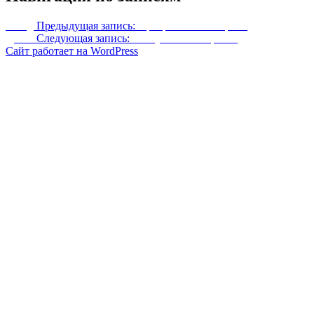
Назад
Предыдущая запись:
Прекрасные женщины
Далее
Следующая запись:
Отступление Корвела
Сайт работает на WordPress